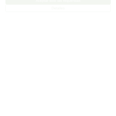
Aceptar solo las requeridas
Desde nuestra Casa Rural Almenas del Cid, puedes
Detalles
explorar una de las rutas más legendarias de España:
la Ruta de
Leer Más >>
Visita Los Pueblos Con Más Encanto De