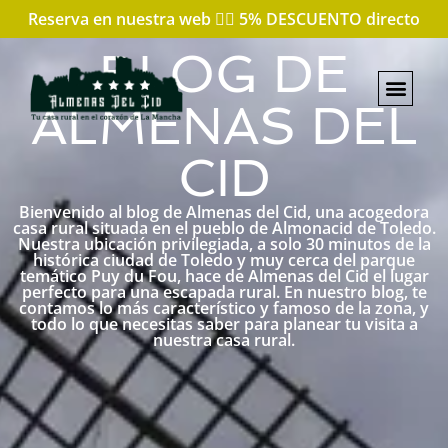
Reserva en nuestra web 👇🏼 5% DESCUENTO directo
BLOG DE
ALMENAS DEL
CID
Bienvenido al blog de Almenas del Cid, una acogedora
casa rural situada en el pueblo de Almonacid de Toledo.
Nuestra ubicación privilegiada, a solo 30 minutos de la
histórica ciudad de Toledo y muy cerca del parque
temático Puy du Fou, hace de Almenas del Cid el lugar
perfecto para una escapada rural. En nuestro blog, te
contamos lo más característico y famoso de la zona, y
todo lo que necesitas saber para planear tu visita a
nuestra casa rural.