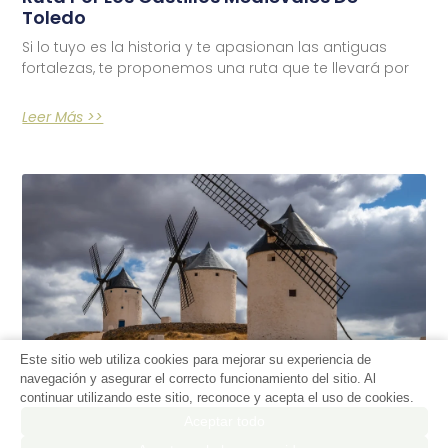
Toledo
Si lo tuyo es la historia y te apasionan las antiguas
fortalezas, te proponemos una ruta que te llevará por
Leer Más >>
Este sitio web utiliza cookies para mejorar su experiencia de
navegación y asegurar el correcto funcionamiento del sitio. Al
continuar utilizando este sitio, reconoce y acepta el uso de cookies.
Aceptar todo
Quijoteando Por La Mancha Cerca De
Almonacid De Toledo